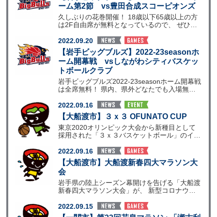
ーム第2節 vs豊田合成スコーピオンズ
久しぶりの花巻開催！ 18歳以下65歳以上の方
は2F自由席が無料となっているので、 ぜひお
友達やご家
2022.09.20
【岩手ビッグブルズ】2022-23seasonホ
ーム開幕戦 vsしながわシティバスケッ
トボールクラブ
岩手ビッグブルズ2022-23seasonホーム開幕戦
は全席無料！ 県内、県外どなたでも入場無
料！
2022.09.16
【大船渡市】３ｘ３ OFUNATO CUP
東京2020オリンピック大会から新種目として
採用された「３ｘ３バスケットボール」のイベ
ントです。 当
2022.09.16
【大船渡市】大船渡新春四大マラソン大
会
岩手県の陸上シーズン幕開けを告げる「大船渡
新春四大マラソン大会」が、 新型コロナウイ
ルスの影響による
2022.09.15