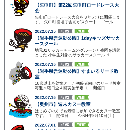
【矢巾町】第22回矢巾町ロードレース大
会
矢巾町ロードレース大会を３年ぶりに開催しま
す。 矢巾町役場庁舎前がスタート・ゴールと
なり、最長10㎞
2022.07.15
【岩手県営運動公園】1dayキッズサッカ
ースクール
地元J2サッカーチームのグルージャ盛岡を講師
とした 小学生対象のサッカースクール １ 開
催日 令
2022.07.15
【岩手県営運動公園】すまいるリード教
室
18歳以上を対象とした初級者向けのリード教室
毎週木曜日全４回実施予定 １ 開催日 令
和4年8月
2022.07.15
【奥州市】週末カヌー教室
はじめての方でも気軽に参加できるカヌー教室
です。 １ 開催日 令和4年9月10日(土)、2
4日(
2022.07.01