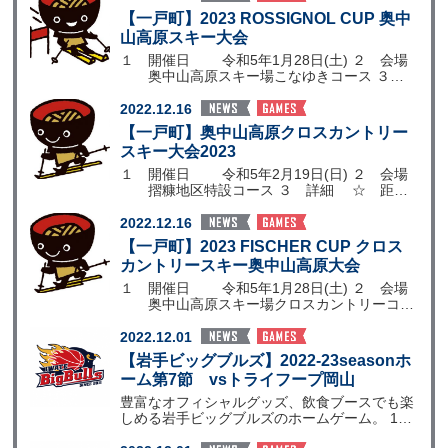
【一戸町】2023 ROSSIGNOL CUP 奥中
山高原スキー大会
１ 開催日 令和5年1月28日(土) ２ 会場
奥中山高原スキー場こなゆきコース ３
詳細
2022.12.16
【一戸町】奥中山高原クロスカントリー
スキー大会2023
１ 開催日 令和5年2月19日(日) ２ 会場
摺糠地区特設コース ３ 詳細 ☆ 距
離：ク
2022.12.16
【一戸町】2023 FISCHER CUP クロス
カントリースキー奥中山高原大会
１ 開催日 令和5年1月28日(土) ２ 会場
奥中山高原スキー場クロスカントリーコー
ス ３
2022.12.01
【岩手ビッグブルズ】2022-23seasonホ
ーム第7節 vsトライフープ岡山
豊富なオフィシャルグッズ、飲食ブースでも楽
しめる岩手ビッグブルズのホームゲーム。 18
歳以下65歳以