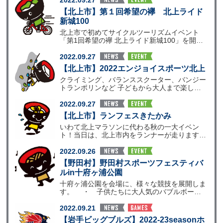
2022.09.27
【北上市】第１回希望の襷 北上ライド
新城100
北上市で初めてサイクルツーリズムイベント
「第1回希望の襷 北上ライド新城100」を開催
します！ サイ
2022.09.27
【北上市】2022エンジョイスポーツ北上
クライミング、バランススクーター、バンジー
トランポリンなど 子どもから大人まで楽しく
体験できるスポー
2022.09.27
【北上市】ランフェスきたかみ
いわて北上マラソンに代わる秋の一大イベン
ト！当日は、北上市内をランナーが走ります。
また、走られない
2022.09.26
【野田村】野田村スポーツフェスティバ
ルin十府ヶ浦公園
十府ヶ浦公園を会場に、様々な競技を展開しま
す。 ・ 子供たちに大人気のバブルボール
サッカー ・
2022.09.21
【岩手ビッグブルズ】2022-23seasonホ