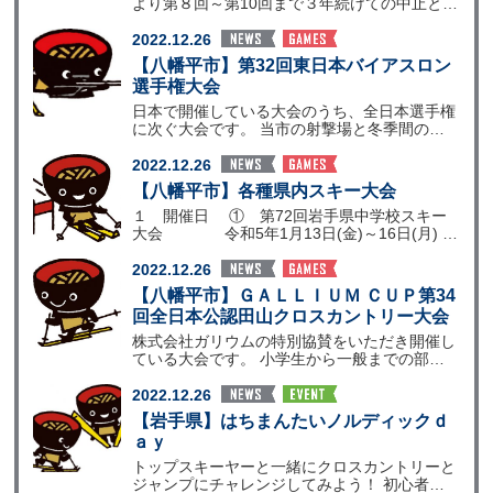
より第８回～第10回まで３年続けての中止とな
りましたが、
2022.12.26
【八幡平市】第32回東日本バイアスロン
選手権大会
日本で開催している大会のうち、全日本選手権
に次ぐ大会です。 当市の射撃場と冬季間のみ
整備するバイアス
2022.12.26
【八幡平市】各種県内スキー大会
１ 開催日 ① 第72回岩手県中学校スキー
大会 令和5年1月13日(金)～16日(月)
②
2022.12.26
【八幡平市】ＧＡＬＬＩＵＭ ＣＵＰ第34
回全日本公認田山クロスカントリー大会
株式会社ガリウムの特別協賛をいただき開催し
ている大会です。 小学生から一般までの部門
で開催され、１日
2022.12.26
【岩手県】はちまんたいノルディックｄ
ａｙ
トップスキーヤーと一緒にクロスカントリーと
ジャンプにチャレンジしてみよう！ 初心者の