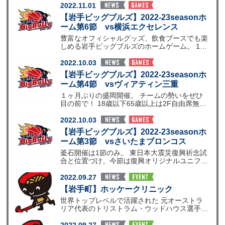
2022.11.01
【岩手ビッグブルズ】2022-23seasonホ
ーム第6節 vs横浜エクセレンス
豊富なオフィシャルグッズ、飲食ブースでも楽
しめる岩手ビッグブルズのホームゲーム。 18
歳以下65歳以
2022.10.03
【岩手ビッグブルズ】2022-23seasonホ
ーム第4節 vsヴィアティン三重
１ヶ月ぶりの盛岡開催。 チームの勢いをぜひ
目の前で！ 18歳以下65歳以上は2F自由席無料
で観戦が可
2022.10.03
【岩手ビッグブルズ】2022-23seasonホ
ーム第3節 vsさいたまブロンコス
釜石開催は1節のみ。 東日本大震災復興祈念試
合と位置づけ、今節は復興オリジナルユニフォ
ームを着用して
2022.09.27
【岩手町】ホッケークリニック
世界トップレベルで活躍された 元オーストラ
リア代表のトリストラム・ウッドハウス選手が
講師として来日さ