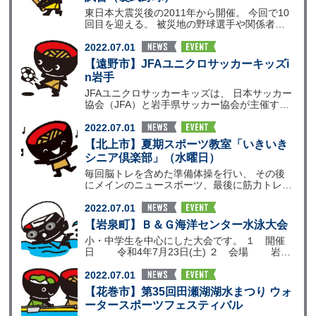
東日本大震災後の2011年から開催。 今回で10
回目を迎える。 被災地の野球選手や関係者が
レベルの高
2022.07.01
【遠野市】JFAユニクロサッカーキッズi
n岩手
JFAユニクロサッカーキッズは、 日本サッカー
協会（JFA）と岩手県サッカー協会が主催する
イベントで
2022.07.01
【北上市】夏期スポーツ教室「いきいき
シニア倶楽部」（水曜日）
毎回脳トレを含めた準備体操を行い、 その後
にメインのニュースポーツ、最後に筋力トレー
ニングを行います
2022.07.01
【岩泉町】Ｂ＆Ｇ海洋センター水泳大会
小・中学生を中心にした大会です。 １ 開催
日 令和4年7月23日(土) ２ 会場 岩泉
町Ｂ＆
2022.07.01
【花巻市】第35回田瀬湖湖水まつり ウォ
ータースポーツフェスティバル