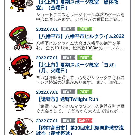
【北上市】夏期スポーツ教室「総体教
室」（金曜日）
ショートテニスとラージボール卓球のゲームを
中心に楽しみます。 どちらかの種目にご参加
ください。（種目
2022.07.01
【八幡平市】八幡平市ヒルクライム2022
八幡平ヒルクライム大会は八幡平の絶景を望
む、 全長19.1km、標高差1083mのコースを走
りぬくサ
2022.07.01
【北上市】夏期スポーツ教室「ヨガ」
（月、火曜日）
ヨガは呼吸を通して、心身がリラックスされス
トレス軽減の効果があります。 また、血流が
良くなり筋肉がほ
2022.07.01
【遠野市】遠野Twilight Run
「遠野じんぎすかんマラソン」の趣旨を引き継
ぐ大会として、 子どもから大人まで誰もが気
軽に参加できる夏
2022.07.01
【陸前高田市】第10回東北復興野球交流
試合（硬式野球）