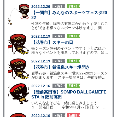
方でも安心して参
2022.12.26
【一関市】みんなのスポーツフェスタ20
22
性別や年齢、障害の有無にかかわらず楽しむこ
とができる様々なスポーツ体験を通じ、 楽し
く運動する機会を
2022.12.19
【花巻市】スキーの日
毎シーズン恒例のイベントです！ 下記のほか
様々なイベントを用意しておりますので、皆様
おさそいあわせの
2022.12.19
【花巻市】鉛温泉スキー場開き
岩手花巻・鉛温泉スキー場2022-2023シーズン
が始まります！ スキー場開きは、午前９時か
ら安全祈
2022.12.16
【陸前高田市】SOMPO BALLGAMEFE
STA in 陸前高田
いろんなあそびを一緒に楽しみましょう！
１ 開催日程 令和5年1月22日(日) ２ 会
場 陸
2022.12.16