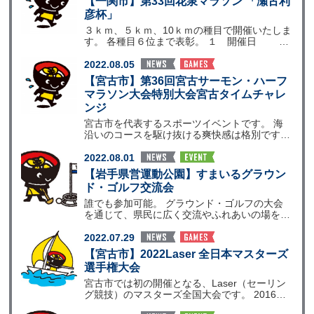
【一関市】第33回花泉マラソン 「瀬古利
彦杯」
３ｋｍ、５ｋｍ、10ｋｍの種目で開催いたしま
す。 各種目６位まで表彰。 １ 開催日 令
和４年10
2022.08.05
【宮古市】第36回宮古サーモン・ハーフ
マラソン大会特別大会宮古タイムチャレ
ンジ
宮古市を代表するスポーツイベントです。 海
沿いのコースを駆け抜ける爽快感は格別です。
インターネット
2022.08.01
【岩手県営運動公園】すまいるグラウン
ド・ゴルフ交流会
誰でも参加可能。 グラウンド・ゴルフの大会
を通じて、県民に広く交流やふれあいの場を提
供します。 １
2022.07.29
【宮古市】2022Laser 全日本マスターズ
選手権大会
宮古市では初の開催となる、Laser（セーリン
グ競技）のマスターズ全国大会です。 2016年
希望郷い