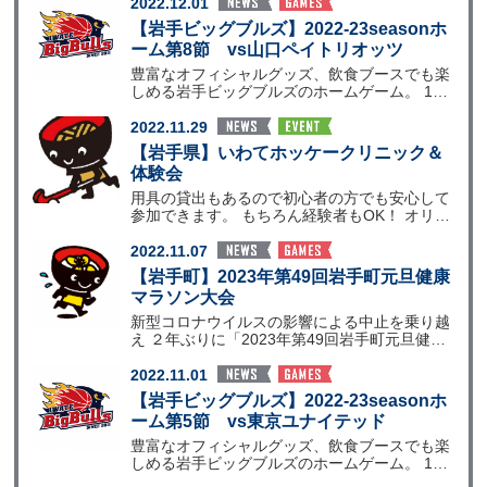
2022.12.01
【岩手ビッグブルズ】2022-23seasonホ
ーム第8節 vs山口ペイトリオッツ
豊富なオフィシャルグッズ、飲食ブースでも楽
しめる岩手ビッグブルズのホームゲーム。 18
歳以下65歳以
2022.11.29
【岩手県】いわてホッケークリニック＆
体験会
用具の貸出もあるので初心者の方でも安心して
参加できます。 もちろん経験者もOK！ オリン
ピアンや国内
2022.11.07
【岩手町】2023年第49回岩手町元旦健康
マラソン大会
新型コロナウイルスの影響による中止を乗り越
え ２年ぶりに「2023年第49回岩手町元旦健康
マラソン大
2022.11.01
【岩手ビッグブルズ】2022-23seasonホ
ーム第5節 vs東京ユナイテッド
豊富なオフィシャルグッズ、飲食ブースでも楽
しめる岩手ビッグブルズのホームゲーム。 18
歳以下65歳以