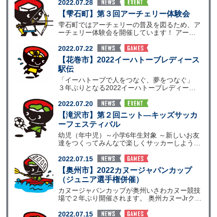
2022.07.28
【雫石町】第３回アーチェリー体験会
雫石町ではアーチェリーの普及を図るため、ア
ーチェリー体験会を開催しています！ アーチ
ェリーを実際に射
2022.07.22
【花巻市】2022イーハトーブレディース
駅伝
「イーハトーブで人をつなぐ、夢をつなぐ」
３年ぶりとなる2022イーハトーブレディース
駅伝を開催しま
2022.07.20
【滝沢市】第２回ニット―キッズサッカ
ーフェスティバル
幼児（年中児）～小学6年生対象 ～新しいお友
達をつくってみんなで楽しくサッカーしよう！
～ １ 開催日
2022.07.15
【奥州市】2022カヌージャパンカップ
（ジュニア選手権併催）
カヌージャパンカップが奥州いさわカヌー競技
場で２年ぶり開催されます。 奥州カヌーJrクラ
ブ出身の千葉
2022.07.15