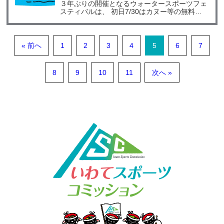
３年ぶりの開催となるウォータースポーツフェ
スティバルは、 初日7/30はカヌー等の無料体
験やモーター
« 前へ
1
2
3
4
5
6
7
8
9
10
11
次へ »