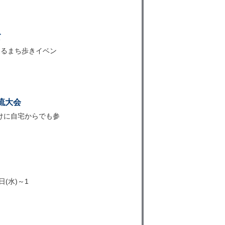
て
巡るまち歩きイベン
流大会
けに自宅からでも参
(水)～1