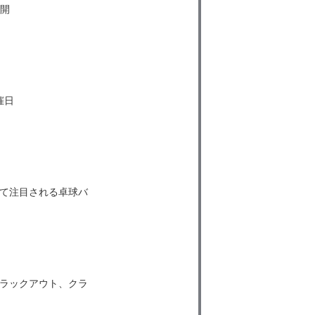
 開
催日
て注目される卓球バ
ラックアウト、クラ