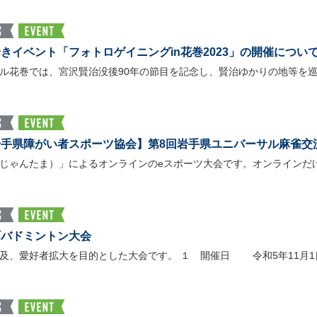
きイベント「フォトロゲイニングin花巻2023」の開催につい
ル花巻では、宮沢賢治没後90年の節目を記念し、賢治ゆかりの地等を
手県障がい者スポーツ協会】第8回岩手県ユニバーサル麻雀交
じゃんたま）」によるオンラインのeスポーツ大会です。オンラインだ
町バドミントン大会
及、愛好者拡大を目的とした大会です。 １ 開催日 令和5年11月1日