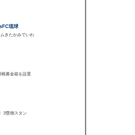
sFC琉球
アムきたかみでいわ
羽根募金箱を設置
 3塁側スタン