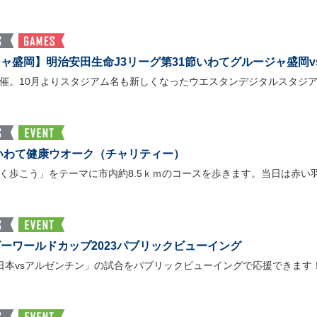
ャ盛岡】明治安田生命J3リーグ第31節いわてグルージャ盛岡v
催。10月よりスタジアム名も新しくなったウエスタンデジタルスタジ
3いわて健康ウオーク（チャリティー）
く歩こう」をテーマに市内約8.5ｋｍのコースを歩きます。当日は赤い
ーワールドカップ2023パブリックビューイング
日本vsアルゼンチン」の試合をパブリックビューイングで応援できます！