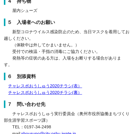
４ 持ち物
屋内シューズ
５ 入場者へのお願い
新型コロナウイルス感染防止のため、当日マスクを着用してお
越しください。
（体験中は外してかまいません。）
受付での検温・手指の消毒にご協力ください。
発熱等の症状のある方は、入場をお断りする場合がありま
す。
６ 別添資料
チャレスポおうしゅう2020チラシ(表）
チャレスポおうしゅう2020チラシ(裏）
７ 問い合わせ先
チャレスポおうしゅう実行委員会（奥州市役所協働まちづくり
部生涯学習スポーツ課）
TEL：0197-34-2498
mail:
shousupo@city.oshu.iwate.jp