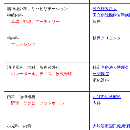
脳神経外科、リハビリテーション、
独立行政法人
神経内科
国立病院機構岩手病
卓球、野球、アーチェリー
院長
精神科
秋保クリニック
フェンシング
消化器科、内科、脳神経外科
特定医療法人博愛会
バレーボール、テニス、
軟式野球
一関病院
消化器科
内科、循環器科
ちば内科診療所
野球、ラグビーフットボール
内科
小児科、内科
大船渡市国民健康保