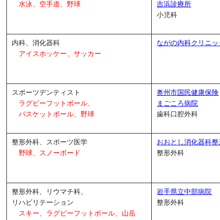
水泳、空手道、野球
吉浜診療所
小児科
内科、消化器科
ながの内科クリニッ
アイスホッケー、サッカー
スポーツデンティスト
奥州市国民健康保険
ラグビーフットボール、
まごころ病院
バスケットボール、野球
歯科口腔外科
整形外科、スポーツ医学
おおとし消化器科整
野球、スノーボード
整形外科
整形外科、リウマチ科、
岩手県立中部病院
リハビリテーション
整形外科
スキー、
ラグビーフットボール、山岳