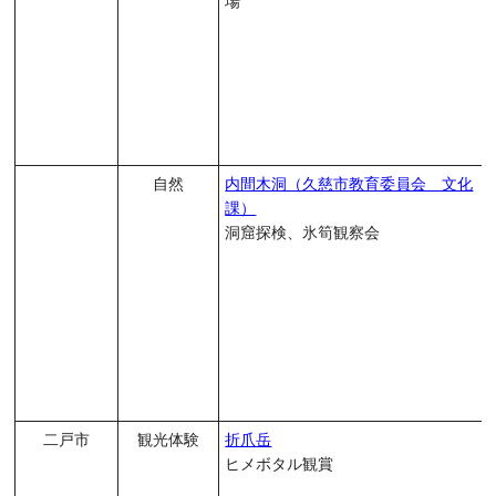
場
自然
内間木洞（久慈市教育委員会 文化
課）
洞窟探検、氷筍観察会
二戸市
観光体験
折爪岳
ヒメボタル観賞