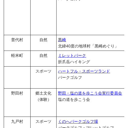
普代村
自然
黒崎
北緯40度の地球村「黒崎めぐり」
軽米町
自然
ミレットパーク
折爪岳ハイキング
スポーツ
ハートフル・スポーツランド
パークゴルフ
野田村
郷土文化
野田・塩の道を歩こう会実行委員会
（体験）
塩の道を歩こう会
九戸村
スポーツ
くのへパークゴルフ場
パークゴルフ・マレットゴルフ