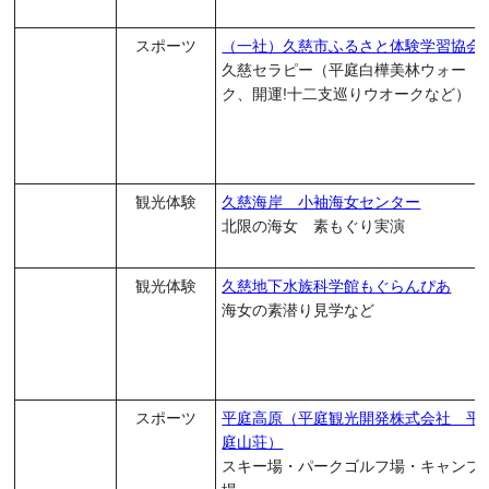
スポーツ
（一社）久慈市ふるさと体験学習協会
久慈セラピー（平庭白樺美林ウォー
ク、開運!十二支巡りウオークなど）
観光体験
久慈海岸 小袖海女センター
北限の海女 素もぐり実演
観光体験
久慈地下水族科学館もぐらんぴあ
海女の素潜り見学など
スポーツ
平庭高原（平庭観光開発株式会社 平
庭山荘）
スキー場・パークゴルフ場・キャンプ