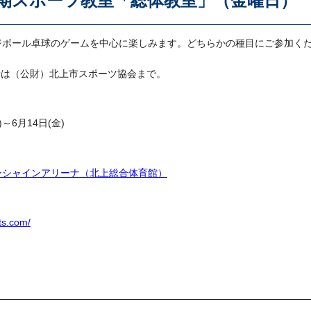
期スポーツ教室「総体教室」（金曜日）
ジボール卓球のゲームを中心に楽しみます。どちらかの種目にご参加く
せは（公財）北上市スポーツ協会まで。
～6月14日(金)
ンシャインアリーナ（北上総合体育館）
rts.com/