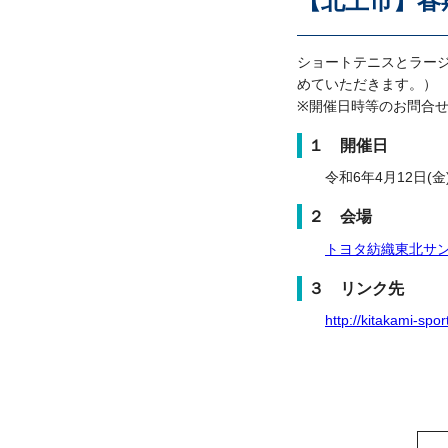
【北上市】春
ショートテニスとラー
めていただきます。）
※開催日時等のお問合
１ 開催日
令和6年4月12日(金)
２ 会場
トヨタ紡織東北サ
３ リンク先
http://kitakami-spo