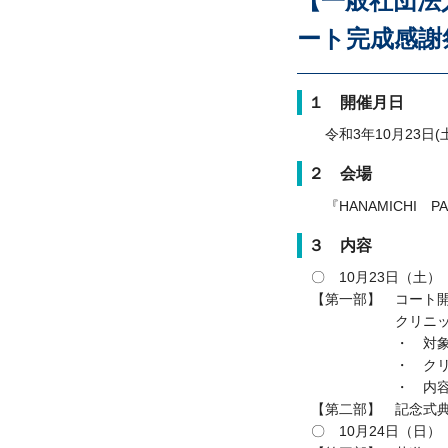
【一般社団法
ート完成感謝
１ 開催月日
令和3年10月23日(土)
２ 会場
『
HANAMICHI
P
３ 内容
〇 10
月
23
日（土）
【第一部】 コー
クリニ
・ 対象：県内
・ クリニッ
・ 内容：スキ
【第二部】 記念
〇
10
月
24
日（日）