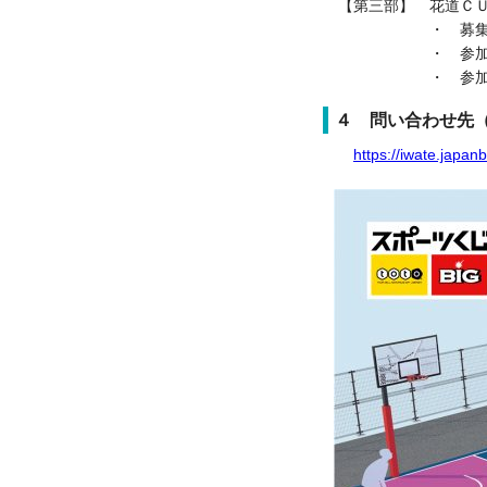
【第三部】 花道
・ 募集チ
・ 参加資格：
・ 参加
４ 問い合わせ先
https://iwate.japan