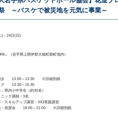
人岩手県バスケットボール協会】花道プ
祭 ～バスケで被災地を元気に事業～
・24日(日)
ARK
』（岩手県上閉伊郡大槌町新町地内）
ト開き
13:00
～
13:30
※詳細別紙
ック
13:30
～
16:30
小中学生（約
30
名）
ク講師：
3
名
ルアップ講習・
3X3
実践講習
式典・祝賀会
18:00
～
21:00
※詳細別紙