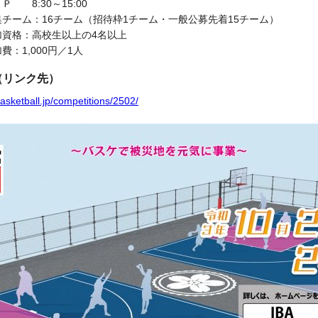
ＣＵＰ
8:30
～
15:00
ーム：
16
チーム（招待枠
1
チーム・一般公募先着
15
チーム）
高校生以上の
4
名以上
費：
1,000
円／
1
人
（リンク先）
basketball.jp/competitions/2502/