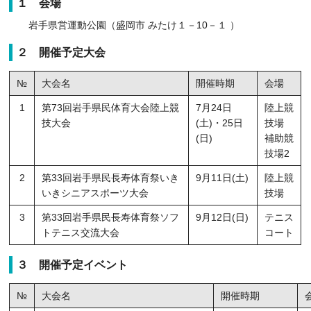
１ 会場
岩手県営運動公園（盛岡市 みたけ１－10－１ ）
２ 開催予定大会
№
大会名
開催時期
会場
1
第73回岩手県民体育大会陸上競
7月24日
陸上競
技大会
(土)・25日
技場
(日)
補助競
技場2
2
第33回岩手県民長寿体育祭いき
9月11日(土)
陸上競
いきシニアスポーツ大会
技場
3
第33回岩手県民長寿体育祭ソフ
9月12日(日)
テニス
トテニス交流大会
コート
３ 開催予定イベント
№
大会名
開催時期