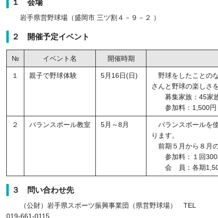
１ 会場
岩手県営野球場（盛岡市 三ツ割４－９－２ ）
２ 開催予定イベント
№
イベント名
開催時期
１
親子で野球体験
5月16日(日)
野球をしたことのな
さんと野球の楽しさ
募集家族：45家
参加料：1,500円
２
バランスボール教室
5月～8月
バランスボールを使
ります。
前期５月から８月の
参加料：１回300
会 員：各期1,50
３ 問い合わせ先
（公財）岩手県スポーツ振興事業団（県営野球場） TEL
019-661-0115