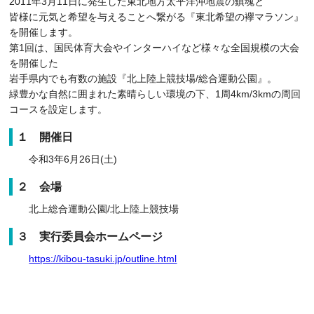
2011年3月11日に発生した東北地方太平洋沖地震の鎮魂と
皆様に元気と希望を与えることへ繋がる『東北希望の襷マラソン』
を開催します。
第1回は、国民体育大会やインターハイなど様々な全国規模の大会
を開催した
岩手県内でも有数の施設『北上陸上競技場/総合運動公園』。
緑豊かな自然に囲まれた素晴らしい環境の下、1周4km/3kmの周回
コースを設定します。
１ 開催日
令和3年6月26日(土)
２ 会場
北上総合運動公園/北上陸上競技場
３ 実行委員会ホームページ
https://kibou-tasuki.jp/outline.html