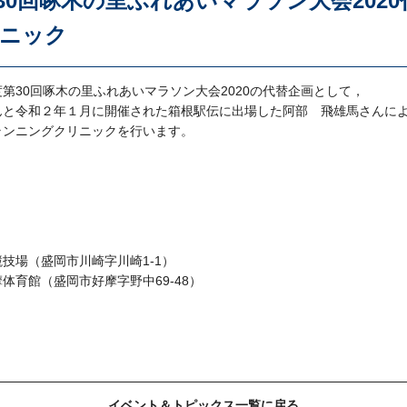
30回啄木の里ふれあいマラソン大会202
ニック
第30回啄木の里ふれあいマラソン大会2020の代替企画として，
んと令和２年１月に開催された箱根駅伝に出場した阿部 飛雄馬さんに
ランニングクリニックを行います。
場（盛岡市川崎字川崎1-1）
館（盛岡市好摩字野中69-48）
イベント＆トピックス一覧に戻る