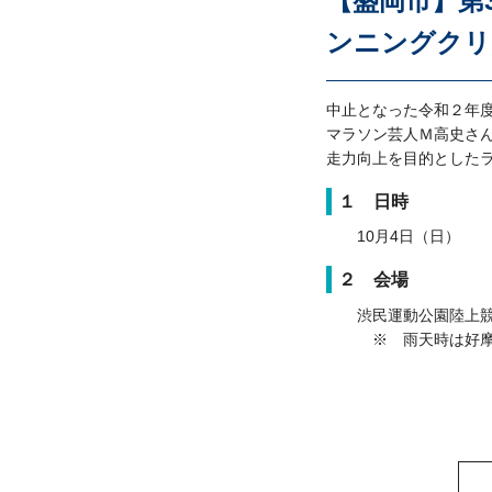
【盛岡市】第
ンニングクリ
中止となった令和２年度
マラソン芸人Ｍ高史さ
走力向上を目的とした
１ 日時
10月4日（日）
２ 会場
渋民運動公園陸上競技
※ 雨天時は好摩体育