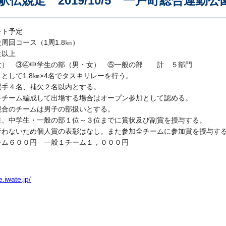
駅伝競走 2019/10/5 一戸町総合運動
ート予定
周回コース（1周1.8㎞）
生以上
女） ③④中学生の部（男・女） ⑤一般の部 計 ５部門
として1.8㎞×4名でタスキリレーを行う。
選手４名、補欠２名以内とする。
をチーム編成して出場する場合はオープン参加として認める。
混合のチームは男子の部扱いとする。
位、中学生・一般の部１位～３位までに賞状及び副賞を授与する。
行わないため個人賞の表彰はなし。また参加全チームに参加賞を授与す
ーム６００円 一般１チーム１，０００円
.iwate.jp/