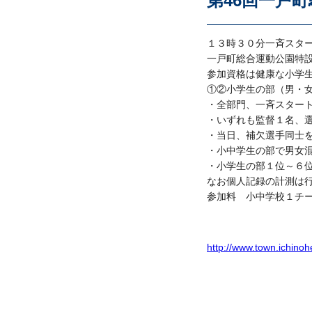
第46回一戸町
１３時３０分一斉スタ
一戸町総合運動公園特設
参加資格は健康な小学
①②小学生の部（男・
・全部門、一斉スタート
・いずれも監督１名、
・当日、補欠選手同士
・小中学生の部で男女
・小学生の部１位～６
なお個人記録の計測は
参加料 小中学校１チ
http://www.town.ichinohe