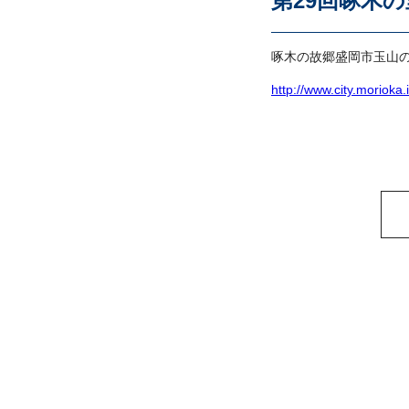
第29回啄木の
啄木の故郷盛岡市玉山
http://www.city.morioka