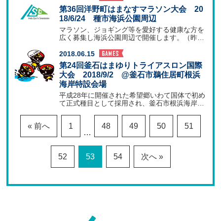
第36回洋野町はまなすマラソン大会 20
18/6/24 種市海浜公園周辺
マラソン、ジョギング等を愛好する健康な方を
広く募集し海浜公園周辺で開催します。（昨年
は第35回記念大
2018.06.15
第24回釜石はまゆりトライアスロン国際
大会 2018/9/2 @釜石市鵜住居町根浜
海岸特設会場
平成28年に開催された希望郷いわて国体で初め
て正式種目として採用され、釜石市根浜海岸で
実施されたトラ
« 前へ
1
48
49
50
51
…
52
53
54
次へ »