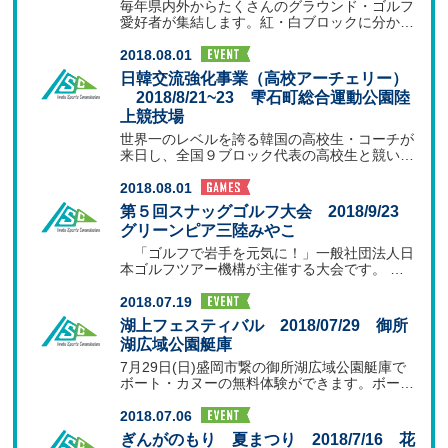
毎年県内外からたくさんのグラウンド・ゴルフ
愛好者が集結します。紅・白ブロックに分か
れ、芝生での交流を
2018.08.01
日韓交流強化事業（高校アーチェリー）
2018/8/21~23 雫石町総合運動公園陸
上競技場
世界一のレベルを誇る韓国の高校生・コーチが
来日し、全国９ブロック代表の高校生と競い合
います。2020
2018.08.01
第５回スナッグゴルフ大会 2018/9/23
グリーンピア三陸みやこ
「ゴルフで岩手を元気に！」一般社団法人日
本ゴルフツアー機構が主催する大会です。
参加できるのは、
2018.07.19
湖上フェスティバル 2018/07/29 御所
湖広域公園艇庫
7月29日(日)盛岡市繋の御所湖広域公園艇庫で
ボート・カヌーの無料体験ができます。ボート
は、随時受け
2018.07.06
ぎんがのもり 夏まつり 2018/7/16 花