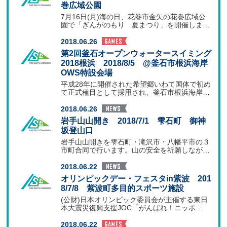
巻広域公園
7月16日(月)海の日、花巻市金矢の花巻広域公
園で「ぎんがのもり 夏まつり」を開催しま
す。毎年好評の
2018.06.26
第2回釜石オープンウォータースイミング
2018根浜 2018/8/5 @釜石市根浜海岸
OWS特設会場
平成28年に開催された希望郷いわて国体で初め
て正式種目として採用され、釜石市根浜海岸で
実施されたオー
2018.06.26
岩手山山開き 2018/7/1 雫石町 御神
坂登山口
岩手山山開きを雫石町・滝沢市・八幡平市の３
市町合同で行います。山の安全を祈願しなが
ら、３市町のより一
2018.06.22
オリンピックデー・フェスタin紫波 201
8/7/8 紫波町多目的スポーツ施設
(公財)日本オリンピック委員会が主催する東日
本大震災復興支援JOC「がんばれ！ニッポ
ン！」プロジェク
2018.06.22