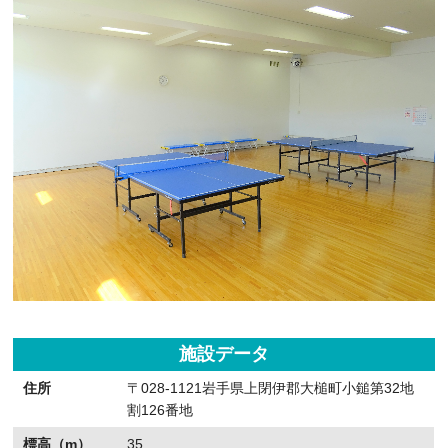
施設データ
住所
〒028-1121岩手県上閉伊郡大槌町小鎚第32地
割126番地
標高（m）
35