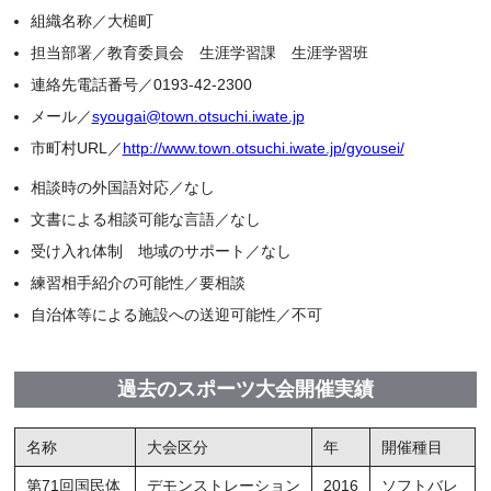
組織名称／大槌町
担当部署／教育委員会 生涯学習課 生涯学習班
連絡先電話番号／0193-42-2300
メール／
syougai@town.otsuchi.iwate.jp
市町村URL／
http://www.town.otsuchi.iwate.jp/gyousei/
相談時の外国語対応／なし
文書による相談可能な言語／なし
受け入れ体制 地域のサポート／なし
練習相手紹介の可能性／要相談
自治体等による施設への送迎可能性／不可
過去のスポーツ大会開催実績
名称
大会区分
年
開催種目
第71回国民体
デモンストレーション
2016
ソフトバレ