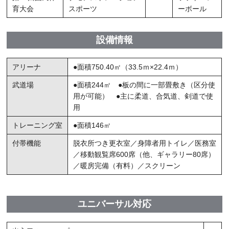
育大会
スポーツ
ーボール
設備情報
アリーナ
●面積750.40㎡（33.5ｍ×22.4ｍ）
武道場
●面積244㎡ ●板の間に一部畳敷き（区分使
用が可能） ●主に柔道、合気道、剣道で使
用
トレーニング室
●面積146㎡
付帯機能
脱衣所つき更衣室／身障者用トイレ／医務室
／移動観覧席600席（他、ギャラリー80席）
／暖房完備（有料）／スクリーン
ユニバーサル対応