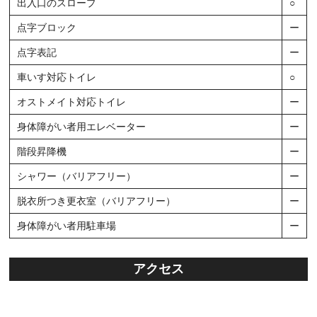
出入口のスロープ
○
点字ブロック
ー
点字表記
ー
車いす対応トイレ
○
オストメイト対応トイレ
ー
身体障がい者用エレベーター
ー
階段昇降機
ー
シャワー（バリアフリー）
ー
脱衣所つき更衣室（バリアフリー）
ー
身体障がい者用駐車場
ー
アクセス