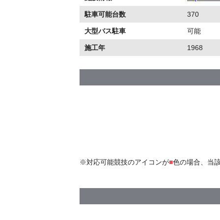
駐車可能台数
370
大型バス駐車
可能
施工年
1968
※対応可能競技のアイコンが
■
色の場合、当該