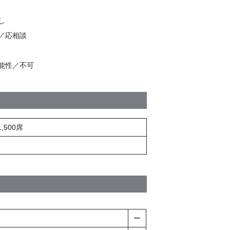
し
／応相談
能性／不可
500席
ー