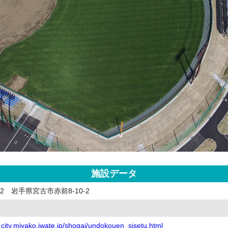
施設データ
202 岩手県宮古市赤前8-10-2
.city.miyako.iwate.jp/shogai/undokouen_sisetu.html