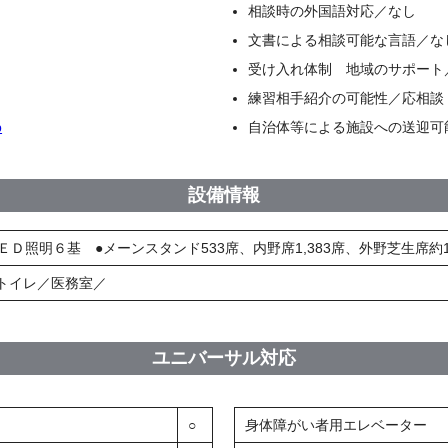
相談時の外国語対応／なし
文書による相談可能な言語／な
受け入れ体制 地域のサポート
練習相手紹介の可能性／応相談
p
自治体等による施設への送迎可
設備情報
ＬＥＤ照明６基 ●メーンスタンド533席、内野席1,383席、外野芝生席約1,
トイレ／医務室／
ユニバーサル対応
○
身体障がい者用エレベーター