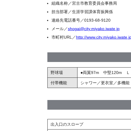
組織名称／宮古市教育委員会事務局
担当部署／生涯学習課体育振興係
連絡先電話番号／0193-68-9120
メール／
shogai@city.miyako.iwate.jp
市町村URL／
http://www.city.miyako.iwate.j
野球場
●両翼97m 中堅120m 
付帯機能
シャワー／更衣室／多機能
出入口のスロープ