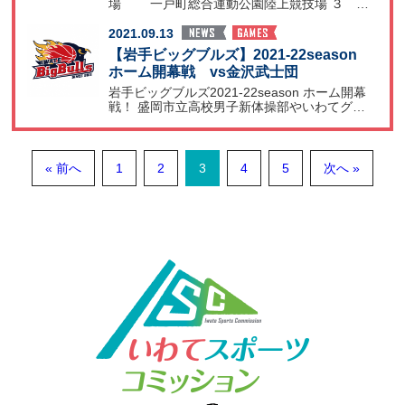
場 一戸町総合運動公園陸上競技場 ３ 大
会詳細
2021.09.13
【岩手ビッグブルズ】2021-22season
ホーム開幕戦 vs金沢武士団
岩手ビッグブルズ2021-22season ホーム開幕
戦！ 盛岡市立高校男子新体操部やいわてグル
ージ
« 前へ
1
2
3
4
5
次へ »