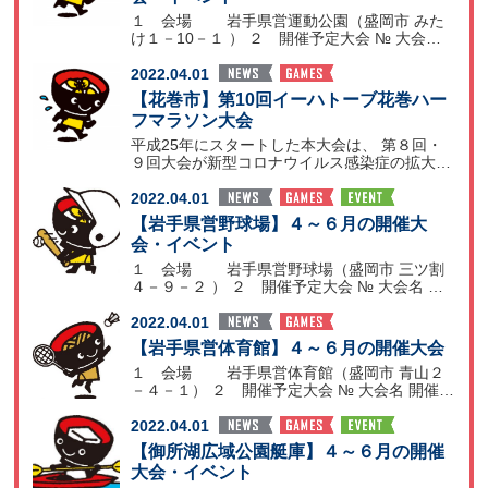
１ 会場 岩手県営運動公園（盛岡市 みた
け１－10－１ ） ２ 開催予定大会 № 大会名
開催日
2022.04.01
【花巻市】第10回イーハトーブ花巻ハー
フマラソン大会
平成25年にスタートした本大会は、 第８回・
９回大会が新型コロナウイルス感染症の拡大に
より中止となり
2022.04.01
【岩手県営野球場】４～６月の開催大
会・イベント
１ 会場 岩手県営野球場（盛岡市 三ツ割
４－９－２ ） ２ 開催予定大会 № 大会名 開
催月日
2022.04.01
【岩手県営体育館】４～６月の開催大会
１ 会場 岩手県営体育館（盛岡市 青山２
－４－１） ２ 開催予定大会 № 大会名 開催時
期 備考
2022.04.01
【御所湖広域公園艇庫】４～６月の開催
大会・イベント