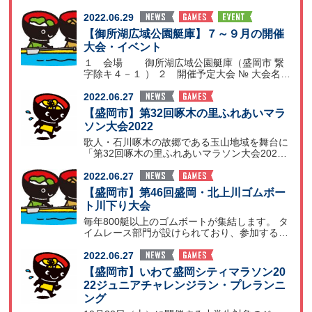
催日
2022.06.29
【御所湖広域公園艇庫】７～９月の開催
大会・イベント
１ 会場 御所湖広域公園艇庫（盛岡市 繋
字除キ４－１ ） ２ 開催予定大会 № 大会名
開催時期
2022.06.27
【盛岡市】第32回啄木の里ふれあいマラ
ソン大会2022
歌人・石川啄木の故郷である玉山地域を舞台に
「第32回啄木の里ふれあいマラソン大会202
2」を開催し
2022.06.27
【盛岡市】第46回盛岡・北上川ゴムボー
ト川下り大会
毎年800艇以上のゴムボートが集結します。 タ
イムレース部門が設けられており、参加するの
はもちろん、
2022.06.27
【盛岡市】いわて盛岡シティマラソン20
22ジュニアチャレンジラン・プレランニ
ング