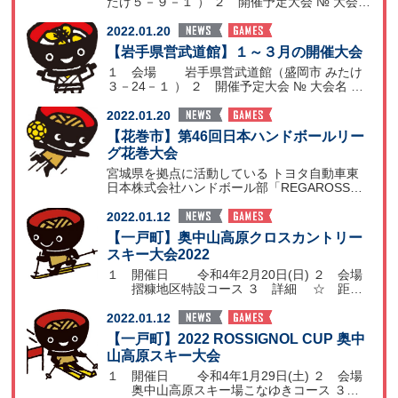
たけ５－９－１ ） ２ 開催予定大会 № 大会名
開催月日
2022.01.20
【岩手県営武道館】１～３月の開催大会
１ 会場 岩手県営武道館（盛岡市 みたけ
３－24－１ ） ２ 開催予定大会 № 大会名 開
催日
2022.01.20
【花巻市】第46回日本ハンドボールリー
グ花巻大会
宮城県を拠点に活動している トヨタ自動車東
日本株式会社ハンドボール部「REGAROSSO
(レガロッソ
2022.01.12
【一戸町】奥中山高原クロスカントリー
スキー大会2022
１ 開催日 令和4年2月20日(日) ２ 会場
摺糠地区特設コース ３ 詳細 ☆ 距
離
2022.01.12
【一戸町】2022 ROSSIGNOL CUP 奥中
山高原スキー大会
１ 開催日 令和4年1月29日(土) ２ 会場
奥中山高原スキー場こなゆきコース ３