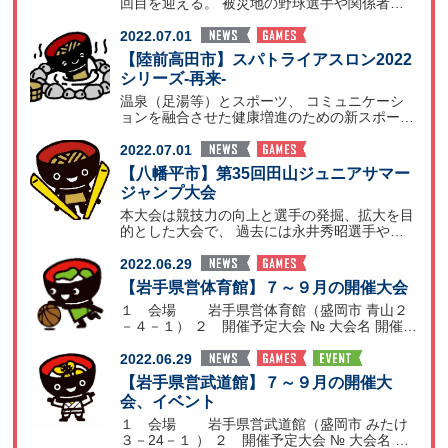
回目を迎える。 被災地の野球選手や関係者が
レベルの高
2022.07.01
【陸前高田市】スパトライアスロン2022
シリーズ-再来-
温泉（足湯等）とスポーツ、 コミュニケーシ
ョンを融合させた健康増進のための新スポー
ツ。 １ 開催日
2022.07.01
【八幡平市】第35回田山ジュニアサマー
ジャンプ大会
本大会は競技力の向上と選手の発掘、拡大を目
的とした大会で、 過去には永井秀昭選手や小
林陵侑選手など世
2022.06.29
【岩手県営体育館】７～９月の開催大会
１ 会場 岩手県営体育館（盛岡市 青山２
－４－１） ２ 開催予定大会 № 大会名 開催時
期 1
2022.06.29
【岩手県営武道館】７～９月の開催大
会、イベント
１ 会場 岩手県営武道館（盛岡市 みたけ
３－24－１ ） ２ 開催予定大会 № 大会名 開