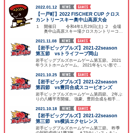
詳細
2022.01.12
【一戸町】2022 FISCHER CUP クロス
カントリースキー奥中山高原大会
１ 開催日 令和4年1月29日(土) ２ 会場
奥中山高原スキー場クロスカントリーコー
ス ３
2021.11.08
【岩手ビッグブルズ】2021-22season
第五節 vsトライフープ岡山
岩手ビッグブルズホームゲーム第五節。 2021
年ラストホームゲーム。 2021年をいい形で締
めくくる
2021.10.25
【岩手ビッグブルズ】2021-22season
第四節 vs豊田合成スコーピオンズ
岩手ビックブルズホームゲーム第四節。 2年ぶ
りの八幡平市開催。 強豪、豊田合成を相手に
チームの勢いそ
2021.10.18
【岩手ビッグブルズ】2021-22season
第三節 vs横浜エクセレンス
岩手ビッグブルズホームゲーム第三節。 昨季
の対戦成績は1勝3敗。 ＃23テレンス・キング