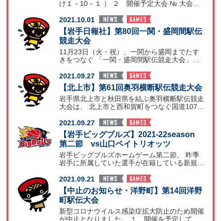
け１－10－１ ） ２ 開催予定大会 № 大会名
開催時
2021.10.01
【岩手日報社】第80回一関・盛岡間駅伝
競走大会
11月23日（火・祝）、一関から盛岡までたす
きをつなぐ 「一関・盛岡間駅伝競走大会」が
開催されます。
2021.09.27
【北上市】第61回奥羽横断駅伝競走大会
岩手県北上市と秋田県を結ぶ奥羽横断駅伝競走
大会は、 北上市と西和賀町をつなぐ国道107号
の一部通行止
2021.09.27
【岩手ビッグブルズ】2021-22season
第二節 vs山口ペイトリオッツ
岩手ビッグブルズホームゲーム第二節。 昨季
岩手に所属していた選手が在籍している新規チ
ーム。 11年目
2021.09.21
【中止のお知らせ・洋野町】第14回洋野
町駅伝大会
新型コロナウイルス感染症拡大防止のため開催
が中止となりました。 １ 開催を予定してい