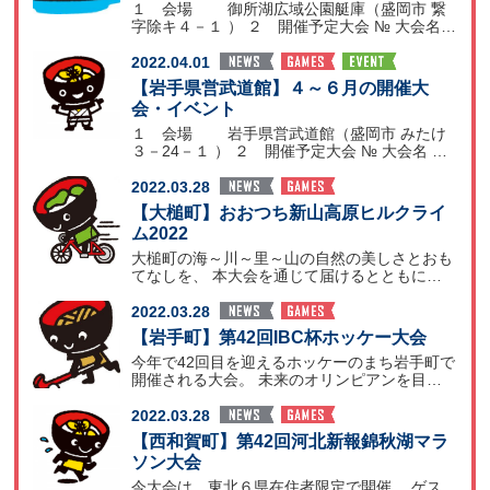
１ 会場 御所湖広域公園艇庫（盛岡市 繋
字除キ４－１ ） ２ 開催予定大会 № 大会名
開催時期
2022.04.01
【岩手県営武道館】４～６月の開催大
会・イベント
１ 会場 岩手県営武道館（盛岡市 みたけ
３－24－１ ） ２ 開催予定大会 № 大会名 開
催日
2022.03.28
【大槌町】おおつち新山高原ヒルクライ
ム2022
大槌町の海～川～里～山の自然の美しさとおも
てなしを、 本大会を通じて届けるとともに、
大会を継続する
2022.03.28
【岩手町】第42回IBC杯ホッケー大会
今年で42回目を迎えるホッケーのまち岩手町で
開催される大会。 未来のオリンピアンを目指
す選手たちが熱
2022.03.28
【西和賀町】第42回河北新報錦秋湖マラ
ソン大会
今大会は、東北６県在住者限定で開催。 ゲス