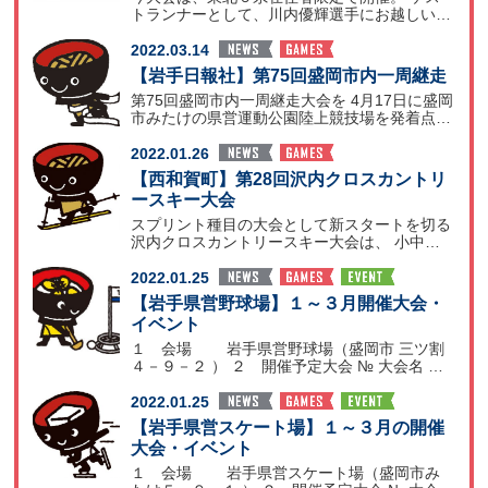
トランナーとして、川内優輝選手にお越しいた
だきます。 参加
2022.03.14
【岩手日報社】第75回盛岡市内一周継走
第75回盛岡市内一周継走大会を 4月17日に盛岡
市みたけの県営運動公園陸上競技場を発着点と
する周回コ
2022.01.26
【西和賀町】第28回沢内クロスカントリ
ースキー大会
スプリント種目の大会として新スタートを切る
沢内クロスカントリースキー大会は、 小中学
生の参加者を大募
2022.01.25
【岩手県営野球場】１～３月開催大会・
イベント
１ 会場 岩手県営野球場（盛岡市 三ツ割
４－９－２ ） ２ 開催予定大会 № 大会名 開
催月日
2022.01.25
【岩手県営スケート場】１～３月の開催
大会・イベント
１ 会場 岩手県営スケート場（盛岡市み