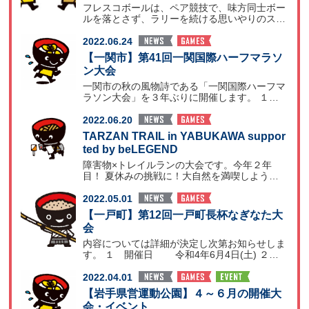
フレスコボールは、ペア競技で、味方同士ボー
ルを落とさず、ラリーを続ける思いやりのスポ
ーツです。 東北
2022.06.24
【一関市】第41回一関国際ハーフマラソ
ン大会
一関市の秋の風物詩である「一関国際ハーフマ
ラソン大会」を３年ぶりに開催します。 １
開催日 令和
2022.06.20
TARZAN TRAIL in YABUKAWA suppor
ted by beLEGEND
障害物×トレイルランの大会です。今年２年
目！ 夏休みの挑戦に！大自然を満喫しよう！
ちびっこからアス
2022.05.01
【一戸町】第12回一戸町長杯なぎなた大
会
内容については詳細が決定し次第お知らせしま
す。 １ 開催日 令和4年6月4日(土) ２
会場
2022.04.01
【岩手県営運動公園】４～６月の開催大
会・イベント