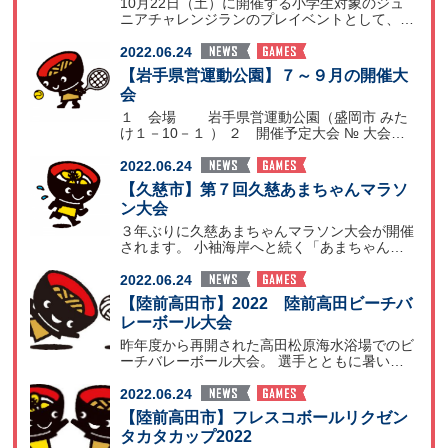
10月22日（土）に開催する小学生対象のジュ
ニアチャレンジランのプレイベントとして、
いわてグルージ
2022.06.24
【岩手県営運動公園】７～９月の開催大
会
１ 会場 岩手県営運動公園（盛岡市 みた
け１－10－１ ） ２ 開催予定大会 № 大会名
開催日
2022.06.24
【久慈市】第７回久慈あまちゃんマラソ
ン大会
３年ぶりに久慈あまちゃんマラソン大会が開催
されます。 小袖海岸へと続く「あまちゃん街
道」をみんなで元
2022.06.24
【陸前高田市】2022 陸前高田ビーチバ
レーボール大会
昨年度から再開された高田松原海水浴場でのビ
ーチバレーボール大会。 選手とともに暑い夏
の一日にします。
2022.06.24
【陸前高田市】フレスコボールリクゼン
タカタカップ2022