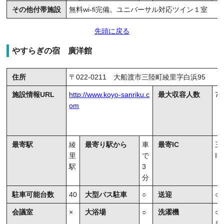
その他付帯施設
無料wi-fi完備。ユニバーサル対応ツイン１室
先頭に戻る
やすらぎの宿 廣洋館
住所
〒022-0211 大船渡市三陸町綾里字白浜95
施設情報URL
http://www.koyo-sanriku.c
最大収容人数
75
om
最寄駅
綾
最寄り駅から
車
最寄IC
三
里
で
IC
駅
3
分
駐車可能台数
40
大型バス駐車
○
送迎
○
会議室
×
大浴場
○
洗濯機
○
台