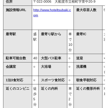
住所
〒022-0006 大船渡市立根町字萱中20-9
施設情報URL
http://www.hoteltsubaki.c
最大収容人数
50
om
最寄駅
盛
最寄り駅から
車
最寄IC
大
駅
で
渡
10
分
駐車可能台数
40
大型バス駐車
○
送迎
×
会議室
○
大浴場
○
洗濯機
○
台
1泊3食対応
○
スポーツ食対応
○
朝食早朝対応
○
近くのコンビニ
徒
近くの内科
車
近くの整形外科
車
歩
で
1
5
2
分
分