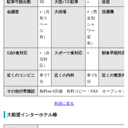
駐車可能台数
30
大型バス駐車
○
送迎
会議室
×（共
大浴場
×（男
洗濯機
有ス
女別
ペー
シャ
ス
ワー
有）
室
有）
1泊3食対応
○（弁
スポーツ食対応
×
朝食早朝対応
当対
応）
近くのコンビニ
車で7
近くの内科
車で6
近くの整形外
分
分
その他付帯施設
無料wi-fi完備 有料コピー・FAX オープン
先頭に戻る
大船渡インターホテル椿