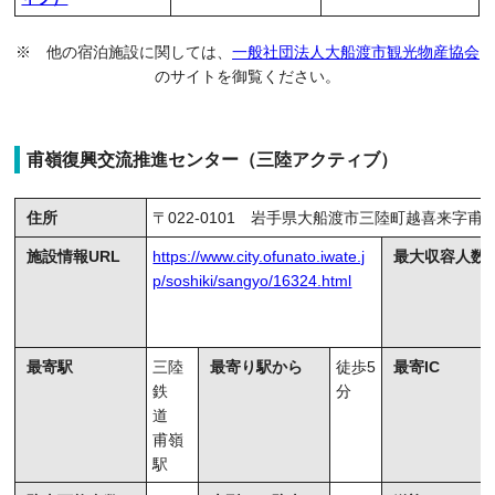
※ 他の宿泊施設に関しては、
一般社団法人大船渡市観光物産協会
のサイトを御覧ください。
甫嶺復興交流推進センター（三陸アクティブ）
住所
〒022-0101 岩手県大船渡市三陸町越喜来字甫嶺
施設情報URL
https://www.city.ofunato.iwate.j
最大収容人数
p/soshiki/sangyo/16324.html
最寄駅
三陸
最寄り駅から
徒歩5
最寄IC
鉄
分
道
甫嶺
駅