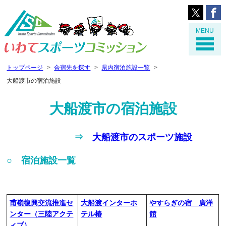
MENU
トップページ
合宿先を探す
県内宿泊施設一覧
大船渡市の宿泊施設
大船渡市の宿泊施設
⇒
大船渡市のスポーツ施設
○ 宿泊施設一覧
甫嶺復興交流推進セ
大船渡インターホ
やすらぎの宿 廣洋
ンター（三陸アクテ
テル椿
館
ィブ）