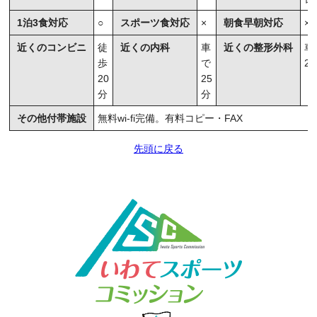
1泊3食対応
○
スポーツ食対応
×
朝食早朝対応
×
近くのコンビニ
徒
近くの内科
車
近くの整形外科
車
歩
で
2
20
25
分
分
その他付帯施設
無料wi-fi完備。有料コピー・FAX
先頭に戻る