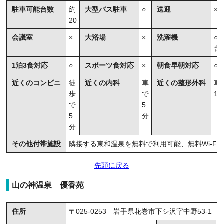
駐車可能台数
約
大型バス駐車
○
送迎
×
20
会議室
×
大浴場
×
洗濯機
○
台
1泊3食対応
○
スポーツ食対応
×
朝食早朝対応
○
近くのコンビニ
徒
近くの内科
車
近くの整形外科
車
歩
で
1
で
5
5
分
分
その他付帯施設
隣接する東和温泉を無料で利用可能、無料Wi-Fi
先頭に戻る
山の神温泉 優香苑
住所
〒025-0253 岩手県花巻市下シ沢字中野53-1