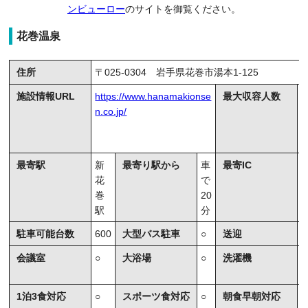
ンビューロー
のサイトを御覧ください。
花巻温泉
住所
〒025-0304 岩手県花巻市湯本1-125
施設情報URL
https://www.hanamakionse
最大収容人数
n.co.jp/
1
最寄駅
新
最寄り駅から
車
最寄IC
花
で
巻
20
駅
分
駐車可能台数
600
大型バス駐車
○
送迎
○
会議室
○
大浴場
○
洗濯機
1泊3食対応
○
スポーツ食対応
○
朝食早朝対応
○