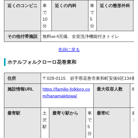
近くのコンビニ
車
近くの内科
車
近くの整形外科
で
で
10
5
分
分
その他付帯施設
無料wi-fi完備、全室洗浄機能付きトイレ
先頭に戻る
ホテルフォルクローロ花巻東和
住所
〒028-0115 岩手県花巻市東和町安俵6区134番
施設情報URL
https://familio-folkloro.co
最大収容人数
82
m/hanamakitowa/
最寄駅
土
最寄り駅から
車
最寄IC
東
沢
で
Ｉ
駅
5
分