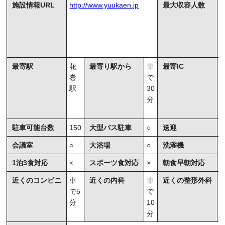
施設情報URL
http://www.yuukaen.jp
最大収容人数
3
最寄駅
花
最寄り駅から
車
最寄IC
巻
で
駅
30
分
駐車可能台数
150
大型バス駐車
○
送迎
○
会議室
○
大浴場
○
洗濯機
×
1泊3食対応
×
スポーツ食対応
×
朝食早朝対応
○
近くのコンビニ
車
近くの内科
車
近くの整形外科
で5
で
分
10
2
分