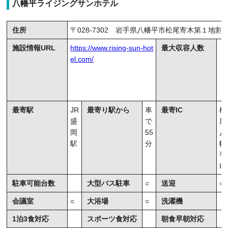
八幡平ライジングサンホテル
住所
〒028-7302 岩手県八幡平市松尾寄木第１地割
施設情報URL
https://www.rising-sun-hot
最大収容人数
el.com/
最寄駅
JR
最寄り駅から
車
最寄IC
松
盛
で
尾
岡
55
八
駅
分
幡
平
IC
駐車可能台数
大型バス駐車
○
送迎
○
会議室
○
大浴場
○
洗濯機
1泊3食対応
スポーツ食対応
朝食早朝対応