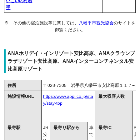
いこいの村岩
手
※ その他の宿泊施設等に関しては、
八幡平市観光協会
のサイトを
御覧ください。
ANAホリデイ・インリゾート安比高原、
ANAクラウンプ
ラザリゾート安比高原、ANAインターコンチネンタル安
比高原リゾート
住所
〒028-7305 岩手県八幡平市安比高原１１７−１
施設情報URL
https://www.appi.co.jp/sta
最大収容人数
y/stay-top
最寄駅
JR
最寄り駅から
車
最寄IC
松
安
で
尾