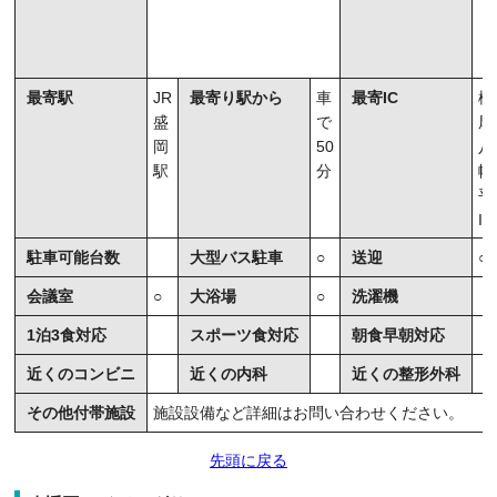
最寄駅
JR
最寄り駅から
車
最寄IC
松
盛
で
尾
岡
50
八
駅
分
幡
平
IC
駐車可能台数
大型バス駐車
○
送迎
○
会議室
○
大浴場
○
洗濯機
1泊3食対応
スポーツ食対応
朝食早朝対応
近くのコンビニ
近くの内科
近くの整形外科
その他付帯施設
施設設備など詳細はお問い合わせください。
先頭に戻る