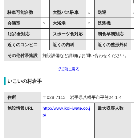
IC
駐車可能台数
大型バス駐車
○
送迎
○
会議室
○
大浴場
○
洗濯機
1泊3食対応
スポーツ食対応
朝食早朝対応
近くのコンビニ
近くの内科
近くの整形外科
その他付帯施設
施設設備など詳細はお問い合わせください。
先頭に戻る
いこいの村岩手
住所
〒028-7113 岩手県八幡平市平笠24-1-4
施設情報URL
http://www.ikoi-iwate.co.j
最大収容人数
p/