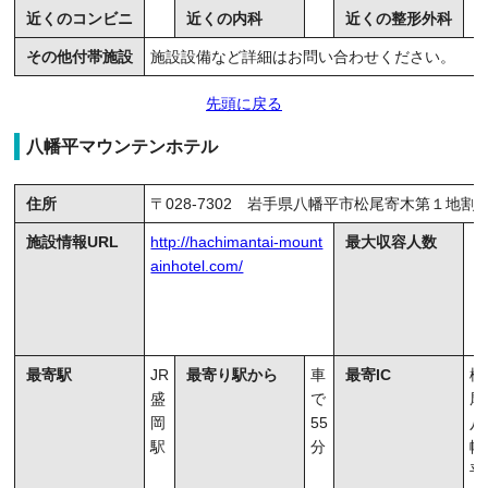
近くのコンビニ
近くの内科
近くの整形外科
その他付帯施設
施設設備など詳細はお問い合わせください。
先頭に戻る
八幡平マウンテンホテル
住所
〒028-7302 岩手県八幡平市松尾寄木第１地割
施設情報URL
http://hachimantai-mount
最大収容人数
ainhotel.com/
最寄駅
JR
最寄り駅から
車
最寄IC
松
盛
で
尾
岡
55
八
駅
分
幡
平