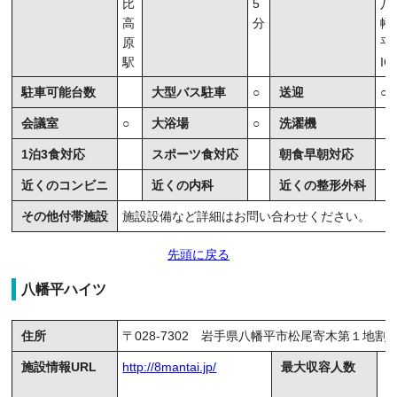
比
5
八
高
分
幡
原
平
駅
IC
駐車可能台数
大型バス駐車
○
送迎
○
会議室
○
大浴場
○
洗濯機
1泊3食対応
スポーツ食対応
朝食早朝対応
近くのコンビニ
近くの内科
近くの整形外科
その他付帯施設
施設設備など詳細はお問い合わせください。
先頭に戻る
八幡平ハイツ
住所
〒028-7302 岩手県八幡平市松尾寄木第１地割
施設情報URL
http://8mantai.jp/
最大収容人数