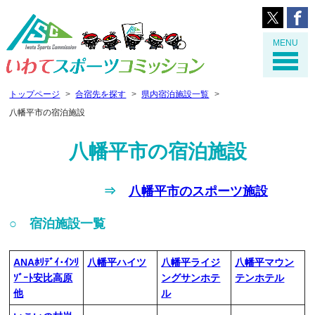
MENU
トップページ
合宿先を探す
県内宿泊施設一覧
八幡平市の宿泊施設
八幡平市の宿泊施設
⇒
八幡平市のスポーツ施設
○ 宿泊施設一覧
ANAﾎﾘﾃﾞｲ･ｲﾝﾘ
八幡平ハイツ
八幡平ライジ
八幡平マウン
ｿﾞｰﾄ安比高原
ングサンホテ
テンホテル
他
ル